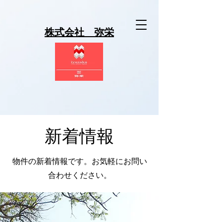
株式会社 弥栄
新着情報
物件の新着情報です。お気軽にお問い
合わせください。