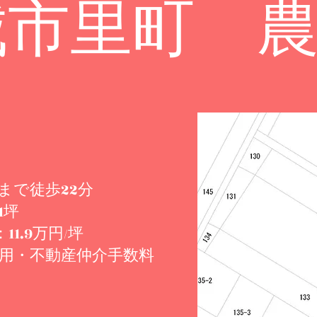
城市里町 
。
まで徒歩22分
1
坪
1.9
万円/坪
用・不動産仲介手数料