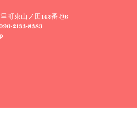
城市里町東山ノ田142番地6
90-2133-8383
p