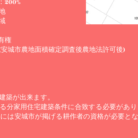
200%
地
域
有権
(安城市農地面積確定調査後農地法許可後)
建築が出来ます。
る分家用住宅建築条件に合致する必要があり
合には安城市が掲げる耕作者の資格が必要と