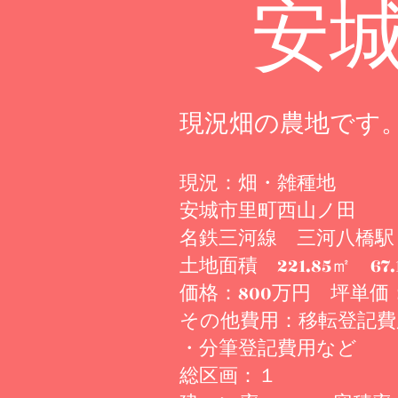
安
​現況畑の農地です
現況：畑・雑種地
安城市里町西山ノ田
名鉄三河線 三河八橋駅
土地面積 221.85㎡ 67.
価格：800万円 坪単価：1
その他費用：移転登記費
・分筆登記費用など
総区画：１